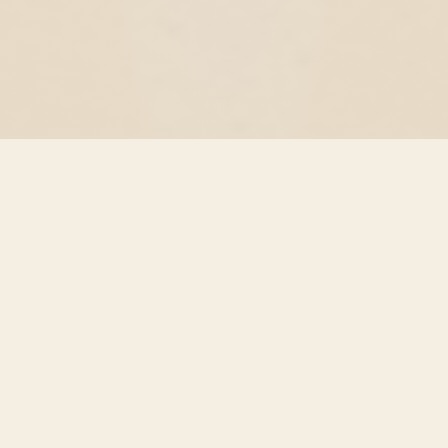
Sahtiseuran toiminnan
tarkoitus
Suomen Sahtiseura on v. 1988 perustettu
rekisteröity yhdistys, joka toimii sahtikulttuurin
harrastajien etujärjestönä. Yhdistyksen
tarkoituksena on vaalia sahdin valmistus- ja
käyttöperinteen säilymistä tuleville sukupolville.