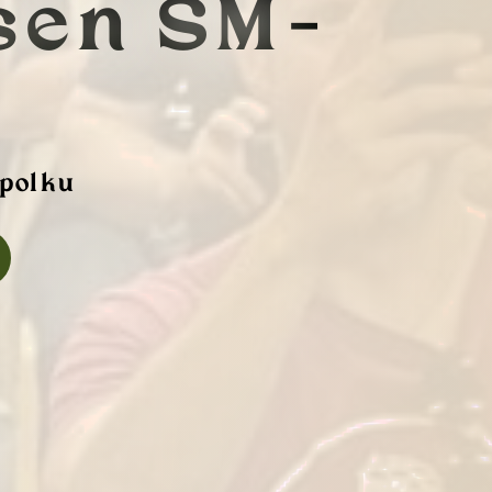
sen SM-
npolku