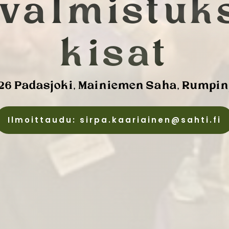
­valmistuk
kisat
026 Padasjoki, Mainiemen Saha, Rumpi
Ilmoittaudu: sirpa.kaariainen@sahti.fi