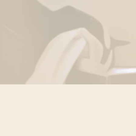
Suomen Sahtiseura vaalii
sahtiperinnettä